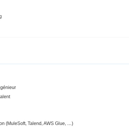
g
ngénieur
alent
ion (MuleSoft, Talend, AWS Glue, …)